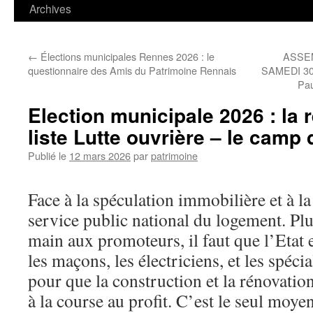
contenu
Archives
←
Élections municipales Rennes 2026 : le
ASSE
questionnaire des Amis du Patrimoine Rennais
SAMEDI 30 
Pau
Election municipale 2026 : la 
liste Lutte ouvrière – le camp 
Publié le
12 mars 2026
par
patrimoine
Face à la spéculation immobilière et à la
service public national du logement. Plut
main aux promoteurs, il faut que l’Eta
les maçons, les électriciens, et les spéc
pour que la construction et la rénovatio
à la course au profit. C’est le seul moyen