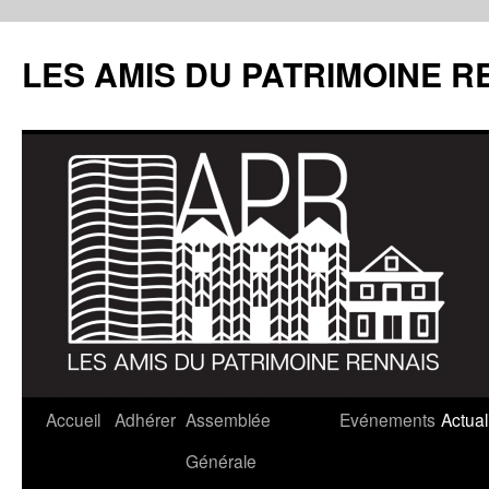
LES AMIS DU PATRIMOINE R
Aller
Accueil
Adhérer
Assemblée
Evénements
Actual
au
Générale