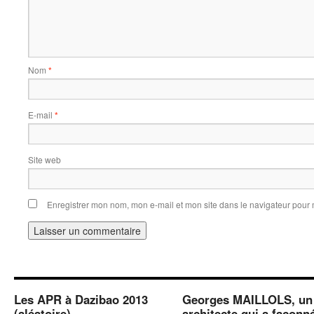
Nom
*
E-mail
*
Site web
Enregistrer mon nom, mon e-mail et mon site dans le navigateur pou
Les APR à Dazibao 2013
Georges MAILLOLS, un
(aléatoire)
architecte qui a façonn