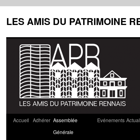
LES AMIS DU PATRIMOINE R
Aller
Accueil
Adhérer
Assemblée
Evénements
Actual
au
Générale