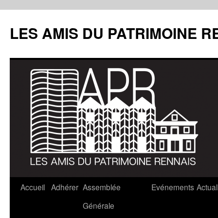
LES AMIS DU PATRIMOINE R
Aller
Accueil
Adhérer
Assemblée
Evénements
Actual
au
Générale