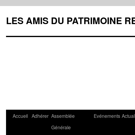
LES AMIS DU PATRIMOINE R
Aller
Accueil
Adhérer
Assemblée
Evénements
Actual
au
Générale