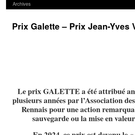
contenu
Archives
Prix Galette – Prix Jean-Yves V
Le prix GALETTE a été attribué a
plusieurs années par l’Association d
Rennais pour une action remarquab
sauvegarde ou la mise en valeu
En 2024, ce prix est devenu le 