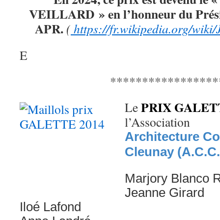
VEILLARD » en l’honneur du Prési
APR.
(
https://fr.wikipedia.org/wiki
E
*****************
PRIX GALETT
Le
l’Association
Architecture C
Cleunay (A.C.C
Marjory Blanco 
Jeanne Girard
Iloé Lafond