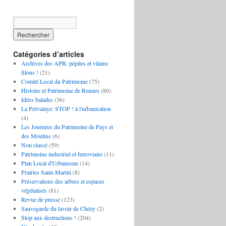
Catégories d’articles
Archives des APR: pépites et vilains
filons !
(21)
Comité Local du Patrimoine
(75)
Histoire et Patrimoine de Rennes
(80)
Idées balades
(36)
La Prévalaye: STOP ! à l'urbanisation
(4)
Les Journées du Patrimoine de Pays et
des Moulins
(6)
Non classé
(59)
Patrimoine industriel et ferroviaire
(11)
Plan Local d'Urbanisme
(14)
Prairies Saint-Martin
(8)
Préservations des arbres et espaces
végétalisés
(81)
Revue de presse
(123)
Sauvegarde du lavoir de Chézy
(2)
Stop aux destructions !
(204)