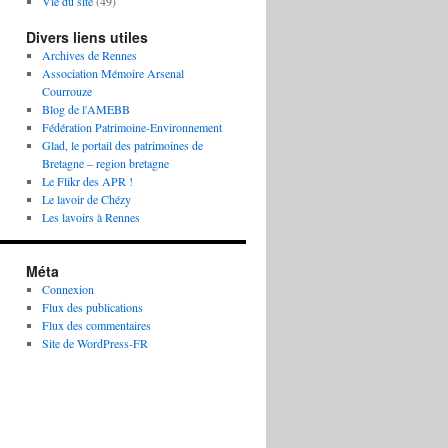
Vie du site
(49)
Divers liens utiles
Archives de Rennes
Association Mémoire Arsenal
Courrouze
Blog de l'AMEBB
Fédération Patrimoine-Environnement
Glad, le portail des patrimoines de
Bretagne – region bretagne
Le Flikr des APR !
Le lavoir de Chézy
Les lavoirs à Rennes
Méta
Connexion
Flux des publications
Flux des commentaires
Site de WordPress-FR