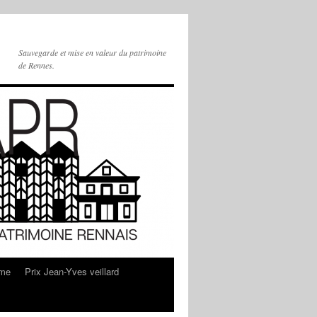
Sauvegarde et mise en valeur du patrimoine
de Rennes.
sme
Prix Jean-Yves veillard