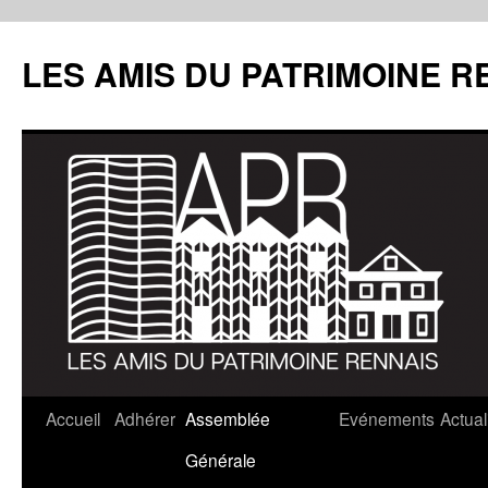
LES AMIS DU PATRIMOINE R
Aller
Accueil
Adhérer
Assemblée
Evénements
Actual
au
Générale