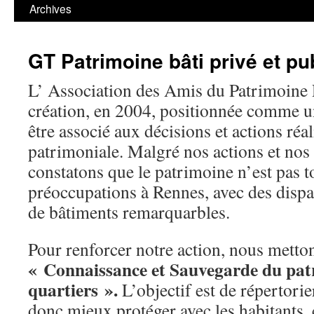
contenu
Archives
GT Patrimoine bâti privé et pu
L’ Association des Amis du Patrimoine R
création, en 2004, positionnée comme u
être associé aux décisions et actions réa
patrimoniale. Malgré nos actions et nos 
constatons que le patrimoine n’est pas t
préoccupations à Rennes, avec des dispa
de bâtiments remarquarbles.
Pour renforcer notre action, nous metton
« Connaissance et Sauvegarde du pat
quartiers ».
L’objectif est de répertori
donc mieux protéger avec les habitants, 