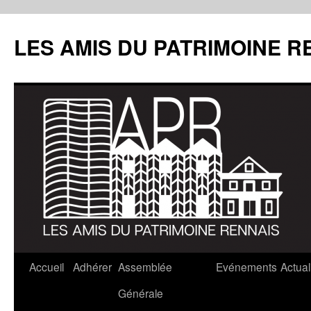
LES AMIS DU PATRIMOINE R
Aller
Accueil
Adhérer
Assemblée
Evénements
Actual
au
Générale