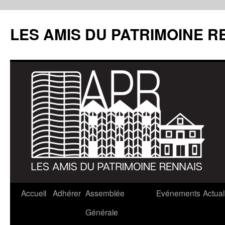
LES AMIS DU PATRIMOINE R
Aller
Accueil
Adhérer
Assemblée
Evénements
Actual
au
Générale