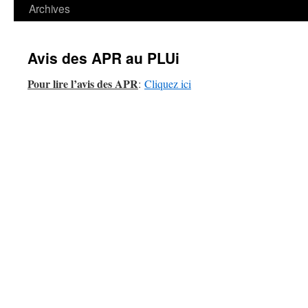
contenu
Archives
Avis des APR au PLUi
Pour lire l’avis des APR
:
Cliquez ici