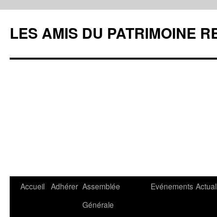
LES AMIS DU PATRIMOINE R
Aller
Accueil
Adhérer
Assemblée
Evénements
Actual
au
Générale