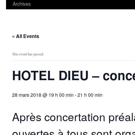
contenu
Archives
« All Events
This event has passed.
HOTEL DIEU – conce
28 mars 2018 @ 19 h 00 min
-
21 h 00 min
Après concertation préal
ouvertes à tous sont org