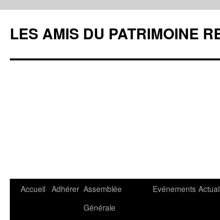
LES AMIS DU PATRIMOINE R
Aller
Accueil
Adhérer
Assemblée
Evénements
Actual
au
Générale