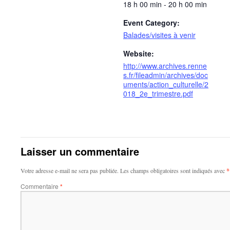
18 h 00 min - 20 h 00 min
Event Category:
Balades/visites à venir
Website:
http://www.archives.renne
s.fr/fileadmin/archives/doc
uments/action_culturelle/2
018_2e_trimestre.pdf
Laisser un commentaire
Votre adresse e-mail ne sera pas publiée.
Les champs obligatoires sont indiqués avec
*
Commentaire
*