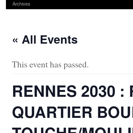
contenu
Archives
« All Events
This event has passed.
RENNES 2030 :
QUARTIER BOU
TOUCHE/MOULI