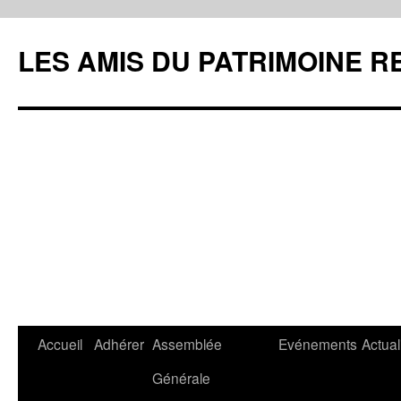
LES AMIS DU PATRIMOINE R
Aller
Accueil
Adhérer
Assemblée
Evénements
Actual
au
Générale