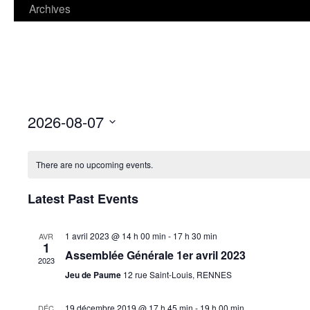
contenu
Archives
2026-08-07
Select
date.
There are no upcoming events.
Latest Past Events
1 avril 2023 @ 14 h 00 min
-
17 h 30 min
AVR
1
Assemblée Générale 1er avril 2023
2023
Jeu de Paume
12 rue Saint-Louis, RENNES
19 décembre 2019 @ 17 h 45 min
-
19 h 00 min
DÉC