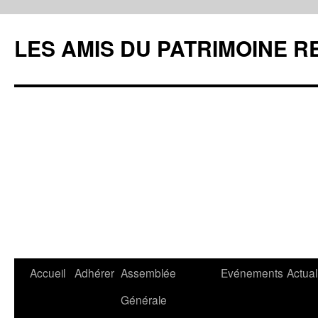
LES AMIS DU PATRIMOINE R
Aller
Accueil
Adhérer
Assemblée
Evénements
Actual
au
Générale