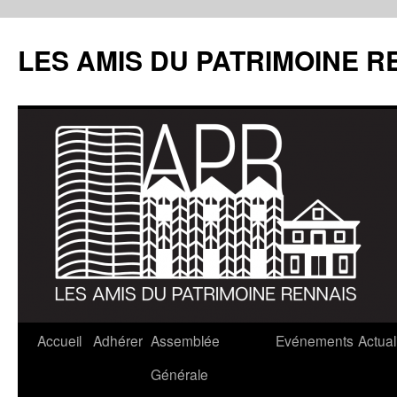
LES AMIS DU PATRIMOINE R
Aller
Accueil
Adhérer
Assemblée
Evénements
Actual
au
Générale