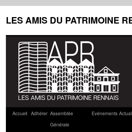
LES AMIS DU PATRIMOINE R
Aller
Accueil
Adhérer
Assemblée
Evénements
Actual
au
Générale