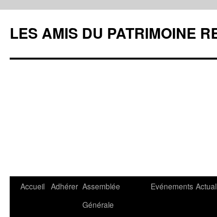
LES AMIS DU PATRIMOINE R
Aller
Accueil
Adhérer
Assemblée
Evénements
Actual
au
Générale