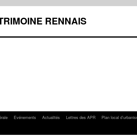
ATRIMOINE RENNAIS
rale
Evénements
Actualités
Lettres des APR
Plan local d’urbani