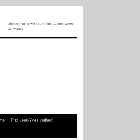
Sauvegarde et mise en valeur du patrimoine
de Rennes.
sme
Prix Jean-Yves veillard