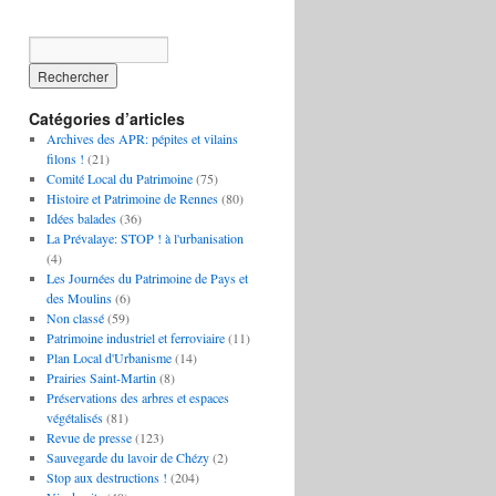
Catégories d’articles
Archives des APR: pépites et vilains
filons !
(21)
Comité Local du Patrimoine
(75)
Histoire et Patrimoine de Rennes
(80)
Idées balades
(36)
La Prévalaye: STOP ! à l'urbanisation
(4)
Les Journées du Patrimoine de Pays et
des Moulins
(6)
Non classé
(59)
Patrimoine industriel et ferroviaire
(11)
Plan Local d'Urbanisme
(14)
Prairies Saint-Martin
(8)
Préservations des arbres et espaces
végétalisés
(81)
Revue de presse
(123)
Sauvegarde du lavoir de Chézy
(2)
Stop aux destructions !
(204)