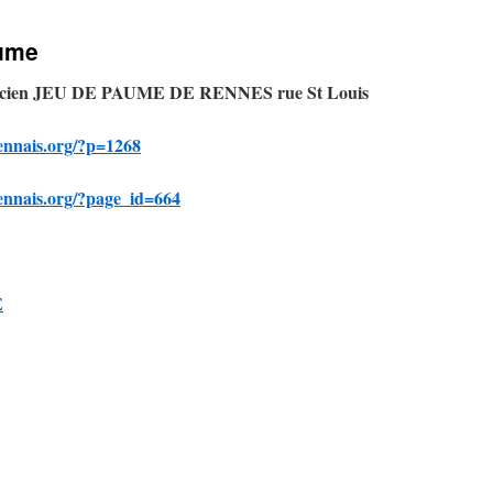
aume
ncien JEU DE PAUME DE RENNES rue St Louis
ennais.org/?p=1268
ennais.org/?page_id=664
E