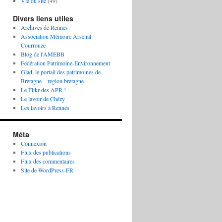
Vie du site
(49)
Divers liens utiles
Archives de Rennes
Association Mémoire Arsenal
Courrouze
Blog de l'AMEBB
Fédération Patrimoine-Environnement
Glad, le portail des patrimoines de
Bretagne – region bretagne
Le Flikr des APR !
Le lavoir de Chézy
Les lavoirs à Rennes
Méta
Connexion
Flux des publications
Flux des commentaires
Site de WordPress-FR