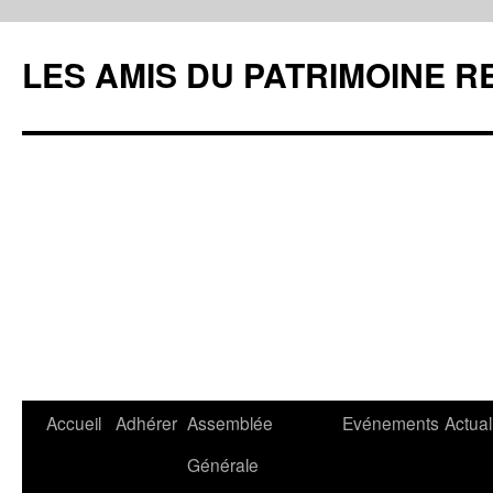
LES AMIS DU PATRIMOINE R
Aller
Accueil
Adhérer
Assemblée
Evénements
Actual
au
Générale