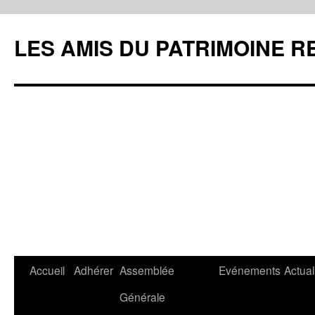
LES AMIS DU PATRIMOINE R
Aller
Accueil
Adhérer
Assemblée
Evénements
Actual
au
Générale