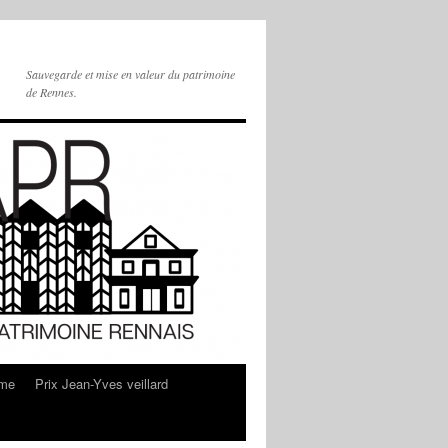
Sauvegarde et mise en valeur du patrimoine
de Rennes.
sme
Prix Jean-Yves veillard