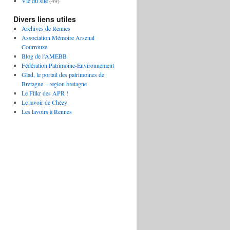
Vie du site
(49)
Divers liens utiles
Archives de Rennes
Association Mémoire Arsenal
Courrouze
Blog de l'AMEBB
Fédération Patrimoine-Environnement
Glad, le portail des patrimoines de
Bretagne – region bretagne
Le Flikr des APR !
Le lavoir de Chézy
Les lavoirs à Rennes