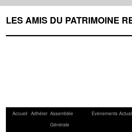
LES AMIS DU PATRIMOINE R
Aller
Accueil
Adhérer
Assemblée
Evénements
Actual
au
Générale