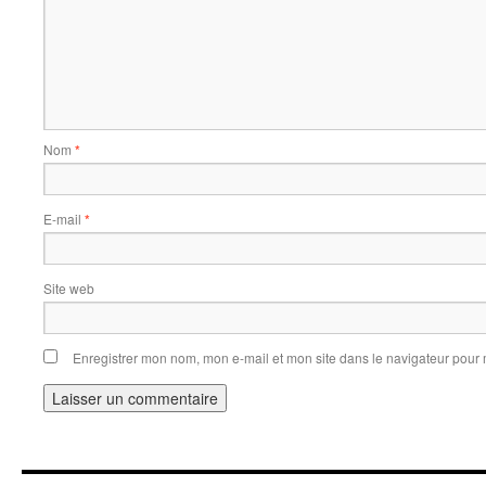
Nom
*
E-mail
*
Site web
Enregistrer mon nom, mon e-mail et mon site dans le navigateur pou