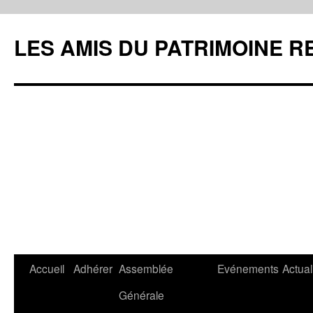
LES AMIS DU PATRIMOINE R
Aller
Accueil
Adhérer
Assemblée
Evénements
Actual
au
Générale