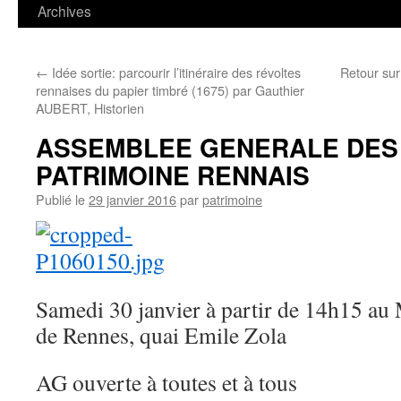
contenu
Archives
←
Idée sortie: parcourir l’itinéraire des révoltes
Retour su
rennaises du papier timbré (1675) par Gauthier
AUBERT, Historien
ASSEMBLEE GENERALE DES 
PATRIMOINE RENNAIS
Publié le
29 janvier 2016
par
patrimoine
Samedi 30 janvier à partir de 14h15 au
de Rennes, quai Emile Zola
AG ouverte à toutes et à tous