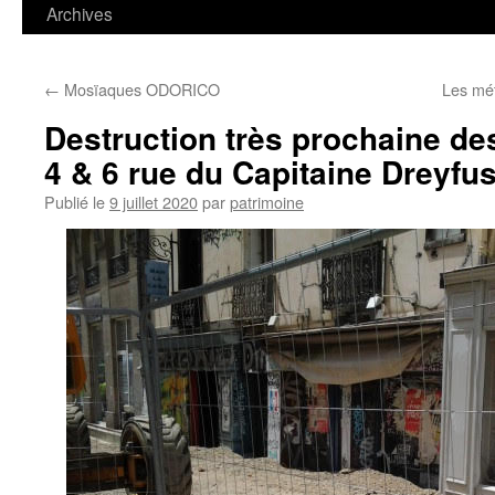
contenu
Archives
←
Mosïaques ODORICO
Les mé
Destruction très prochaine d
4 & 6 rue du Capitaine Dreyfu
Publié le
9 juillet 2020
par
patrimoine