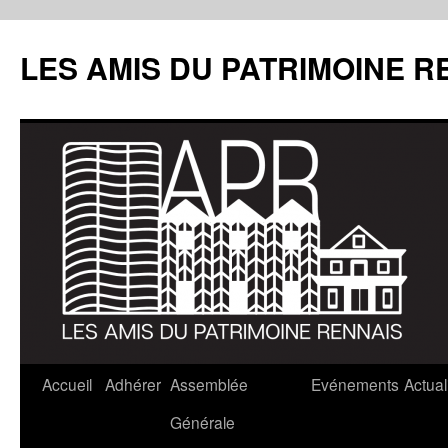
LES AMIS DU PATRIMOINE R
Aller
Accueil
Adhérer
Assemblée
Evénements
Actual
au
Générale