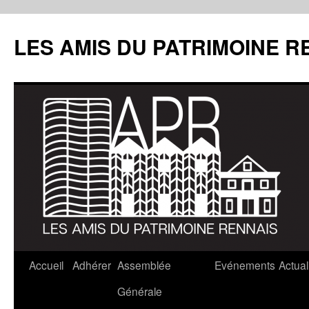
LES AMIS DU PATRIMOINE R
Aller
Accueil
Adhérer
Assemblée
Evénements
Actual
au
Générale