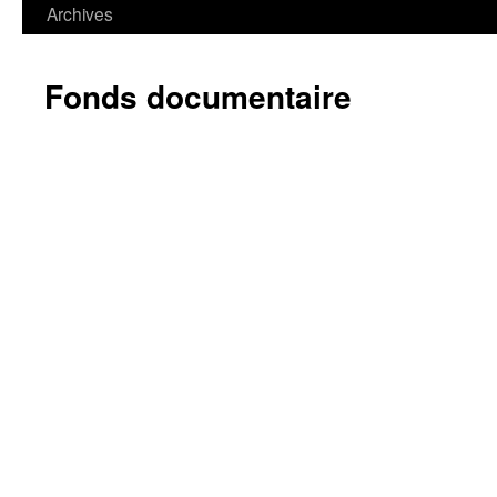
contenu
Archives
Fonds documentaire