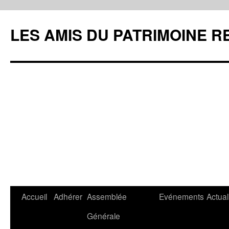
LES AMIS DU PATRIMOINE R
Aller
Accueil
Adhérer
Assemblée
Evénements
Actual
au
Générale