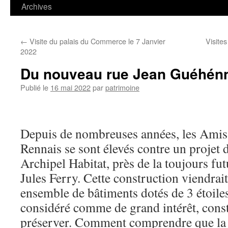
contenu
Archives
←
Visite du palais du Commerce le 7 Janvier
Visite
2022
Du nouveau rue Jean Guéhén
Publié le
16 mai 2022
par
patrimoine
Depuis de nombreuses années, les Amis
Rennais se sont élevés contre un projet 
Archipel Habitat, près de la toujours fut
Jules Ferry. Cette construction viendrai
ensemble de bâtiments dotés de 3 étoile
considéré comme de grand intérêt, const
préserver. Comment comprendre que la v