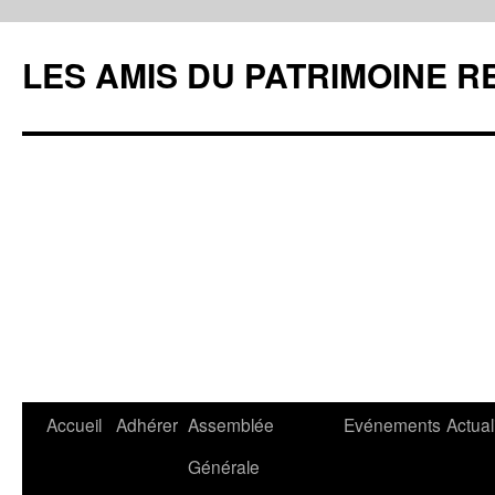
LES AMIS DU PATRIMOINE R
Aller
Accueil
Adhérer
Assemblée
Evénements
Actual
au
Générale