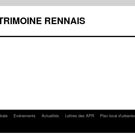
ATRIMOINE RENNAIS
rale
Evénements
Actualités
Lettres des APR
Plan local d’urbani