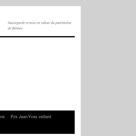
Sauvegarde et mise en valeur du patrimoine
de Rennes.
sme
Prix Jean-Yves veillard