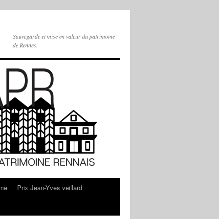
Sauvegarde et mise en valeur du patrimoine
de Rennes.
sme
Prix Jean-Yves veillard