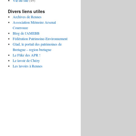
Vie du site
(49)
Divers liens utiles
Archives de Rennes
Association Mémoire Arsenal
Courrouze
Blog de l'AMEBB
Fédération Patrimoine-Environnement
Glad, le portail des patrimoines de
Bretagne – region bretagne
Le Flikr des APR !
Le lavoir de Chézy
Les lavoirs à Rennes