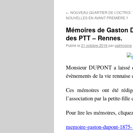
contenu
←
NOUVEAU QUARTIER DE L’OCTROI :
NOUVELLES EN AVANT PREMIÈRE !!
Mémoires de Gaston D
des PTT – Rennes.
Publié le
21 octobre 2016
par
patrimoine
Monsieur DUPONT a laissé des
évènements de la vie rennaise 
Ces mémoires ont été rédig
l’association par la petite-f
Pour lire les mémoires, cliquez
memoire-gaston-dupont-1875-