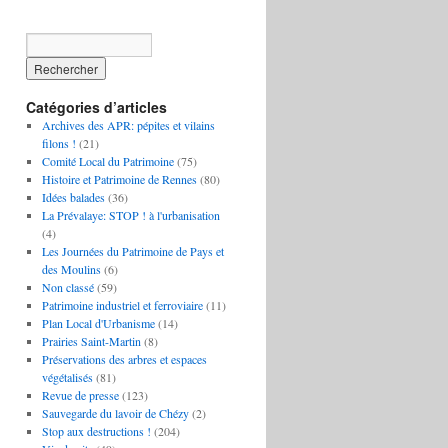
Catégories d’articles
Archives des APR: pépites et vilains
filons !
(21)
Comité Local du Patrimoine
(75)
Histoire et Patrimoine de Rennes
(80)
Idées balades
(36)
La Prévalaye: STOP ! à l'urbanisation
(4)
Les Journées du Patrimoine de Pays et
des Moulins
(6)
Non classé
(59)
Patrimoine industriel et ferroviaire
(11)
Plan Local d'Urbanisme
(14)
Prairies Saint-Martin
(8)
Préservations des arbres et espaces
végétalisés
(81)
Revue de presse
(123)
Sauvegarde du lavoir de Chézy
(2)
Stop aux destructions !
(204)