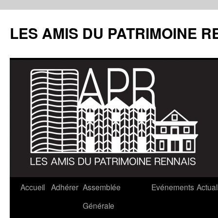
LES AMIS DU PATRIMOINE R
Aller
Accueil
Adhérer
Assemblée
Evénements
Actual
au
Générale