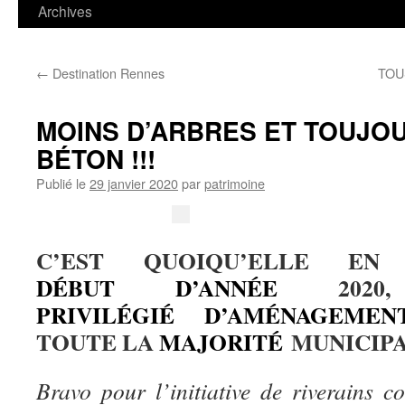
contenu
Archives
←
Destination Rennes
TOU
MOINS D’ARBRES ET TOUJO
BÉTON !!!
Publié le
29 janvier 2020
par
patrimoine
C’EST QUOIQU’ELLE E
DÉBUT
D’ANNÉE
2020,
PRIVILÉGIÉ
D’AMÉNAGEMEN
TOUTE LA
MAJORITÉ
MUNICIPA
Bravo pour l’initiative de riverains c