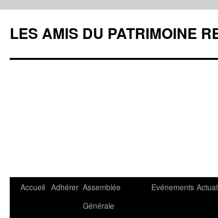
LES AMIS DU PATRIMOINE R
Aller
Accueil
Adhérer
Assemblée
Evénements
Actual
au
Générale