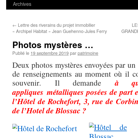
contenu
Archives
←
Lettre des riverains du projet immobilier
LE
« Archipel Habitat » Jean Guehenno-Jules Ferry
GRANDE
Photos mystères …
Publié le
19 septembre 2019
par
patrimoine
Deux photos mystères envoyées par un
de renseignements au moment où il c
à quoi
souvenir. Il demande
appliques métalliques posées de part e
l’Hôtel de Rochefort, 3, rue de Corbin
de l’Hotel de Blossac ?