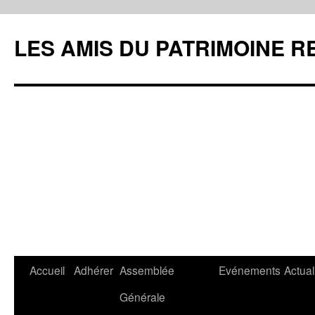
LES AMIS DU PATRIMOINE R
Aller
Accueil
Adhérer
Assemblée
Evénements
Actual
au
Générale