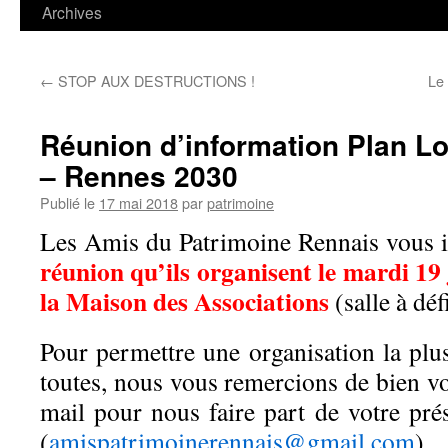
contenu
Archives
←
STOP AUX DESTRUCTIONS !
Le 
Réunion d’information Plan L
– Rennes 2030
Publié le
17 mai 2018
par
patrimoine
Les Amis du Patrimoine Rennais vous in
réunion qu’ils organisent le mardi 19 
la Maison des Associations
(salle à déf
Pour permettre une organisation la plu
toutes, nous vous remercions de bien v
mail pour nous faire part de votre pré
(
amispatrimoinerennais@gmail.com
)