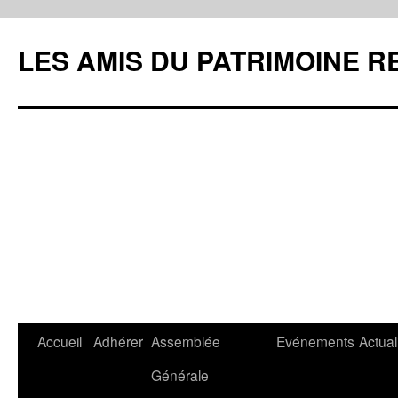
LES AMIS DU PATRIMOINE R
Aller
Accueil
Adhérer
Assemblée
Evénements
Actual
au
Générale