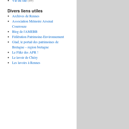
Vie du site
(49)
Divers liens utiles
Archives de Rennes
Association Mémoire Arsenal
Courrouze
Blog de l'AMEBB
Fédération Patrimoine-Environnement
Glad, le portail des patrimoines de
Bretagne – region bretagne
Le Flikr des APR !
Le lavoir de Chézy
Les lavoirs à Rennes