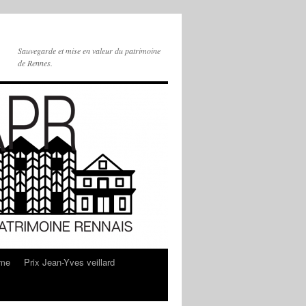
Sauvegarde et mise en valeur du patrimoine
de Rennes.
sme
Prix Jean-Yves veillard