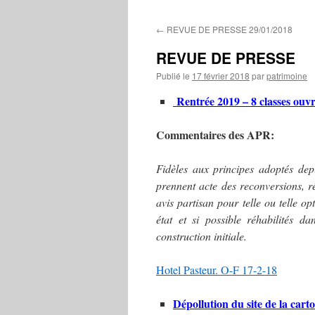
contenu
←
REVUE DE PRESSE 29/01/2018
REVUE DE PRESSE
Publié le
17 février 2018
par
patrimoine
Rentrée 2019 – 8 classes ouvr
Commentaires des APR:
Fidèles aux principes adoptés dep
prennent acte des reconversions, r
avis partisan pour telle ou telle o
état et si possible réhabilités da
construction initiale.
Hotel Pasteur. O-F 17-2-18
Dépollution du site de la car