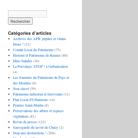
Catégories d’articles
Archives des APR: pépites et vilains
filons !
(21)
Comité Local du Patrimoine
(75)
Histoire et Patrimoine de Rennes
(80)
Idées balades
(36)
La Prévalaye: STOP ! à l'urbanisation
(4)
Les Journées du Patrimoine de Pays et
des Moulins
(6)
Non classé
(59)
Patrimoine industriel et ferroviaire
(11)
Plan Local d'Urbanisme
(14)
Prairies Saint-Martin
(8)
Préservations des arbres et espaces
végétalisés
(81)
Revue de presse
(123)
Sauvegarde du lavoir de Chézy
(2)
Stop aux destructions !
(204)