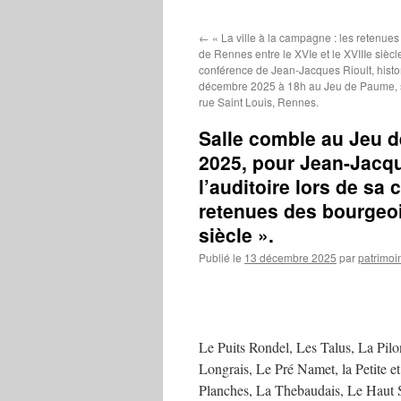
contenu
←
« La ville à la campagne : les retenue
de Rennes entre le XVIe et le XVIIIe siècl
conférence de Jean-Jacques Rioult, histor
décembre 2025 à 18h au Jeu de Paume, s
rue Saint Louis, Rennes.
Salle comble au Jeu 
2025, pour Jean-Jacqu
l’auditoire lors de sa 
retenues des bourgeois
siècle ».
Publié le
13 décembre 2025
par
patrimoi
Le Puits Rondel, Les Talus, La Pil
Longrais, Le Pré Namet, la Petite 
Planches, La Thebaudais, Le Haut S