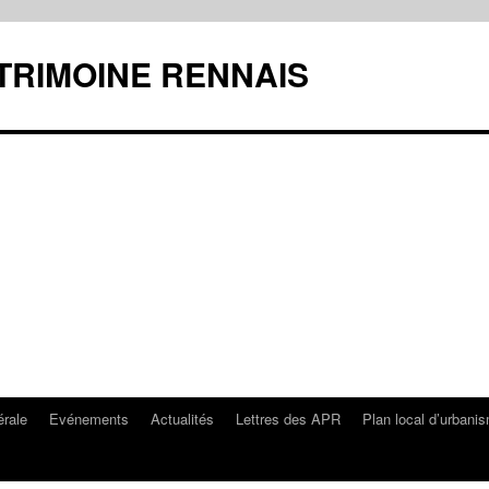
ATRIMOINE RENNAIS
rale
Evénements
Actualités
Lettres des APR
Plan local d’urbani