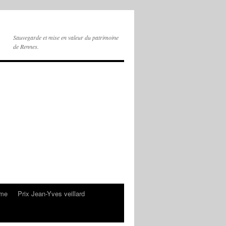
Sauvegarde et mise en valeur du patrimoine
de Rennes.
sme
Prix Jean-Yves veillard