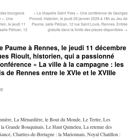
s des bourgeois
« La chapelle Saint Yves ». Une conférence de Georges
e ». Une
Provost, historien, le jeudi 29 janvier 2026 à 18h au Jeu de
ien, le jeudi 11
Paume, salle Pélican, 12 rue Saint Louis, Rennes. Entrée
alle Pélican, 12
gratuite dans la limite des places disponibles
→
de Paume à Rennes, le jeudi 11 décembre
es Rioult, historien, qui a passionné
conférence « La ville à la campagne : les
 de Rennes entre le XVIe et le XVIIIe
ne
onnière, La Ménardière, le Bout du Monde, Le Tertre, Les
et la Grande Bouquinais, Le Haut Quineleu, La retenue des
ancé, Chartres-de-Bretagne : la Marionnais, Noyal Chatillon :