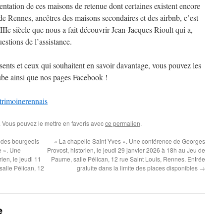
tation de ces maisons de retenue dont certaines existent encore
e de Rennes, ancêtres des maisons secondaires et des airbnb, c’est
Ie siècle que nous a fait découvrir Jean-Jacques Rioult qui a,
stions de l’assistance.
sents et ceux qui souhaitent en savoir davantage, vous pouvez les
ube ainsi que nos pages Facebook !
rimoinerennais
. Vous pouvez le mettre en favoris avec
ce permalien
.
s des bourgeois
« La chapelle Saint Yves ». Une conférence de Georges
e ». Une
Provost, historien, le jeudi 29 janvier 2026 à 18h au Jeu de
ien, le jeudi 11
Paume, salle Pélican, 12 rue Saint Louis, Rennes. Entrée
alle Pélican, 12
gratuite dans la limite des places disponibles
→
e