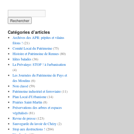
Catégories d’articles
Archives des APR: pépites et vilains
filons !
(21)
Comité Local du Patrimoine
(75)
Histoire et Patrimoine de Rennes
(80)
Idées balades
(36)
La Prévalaye: STOP ! à l'urbanisation
(4)
Les Journées du Patrimoine de Pays et
des Moulins
(6)
Non classé
(59)
Patrimoine industriel et ferroviaire
(11)
Plan Local d'Urbanisme
(14)
Prairies Saint-Martin
(8)
Préservations des arbres et espaces
végétalisés
(81)
Revue de presse
(123)
Sauvegarde du lavoir de Chézy
(2)
Stop aux destructions !
(204)