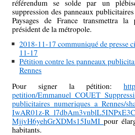
référendum se solde par un plébis
suppression des panneaux publicitaire
Paysages de France transmettra la
président de la métropole.
2018-11-17 communiqué de presse cito
11-17
Pétition contre les panneaux publicita
Rennes
Pour signer la pétition:
htt
petition/Emmanuel_COUET_
Suppress
publicitaires_numeriques_a_
Rennes/sh
IwAR01z-R_
l7dbAm3vnblL5INPxE3C
MjjvH6yehGrXDMs15IuMI
pour élar
habitants.