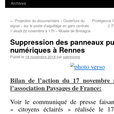
contenu
Archives
←
Projection du documentaire « Ouverture du
Protégeons l
signal » sur le poste d’aiguillage en gare centrale
J. F
// Jeudi 22 novembre à 17h – Musée de Bretagne
Suppression des panneaux pub
numériques à Rennes
Publié le
18 novembre 2018
par
patrimoine
Bilan de l’action du 17 novembre
l’association Paysages de France:
Voir le communiqué de presse faisant
« citoyens éclairés » réalisée le 1