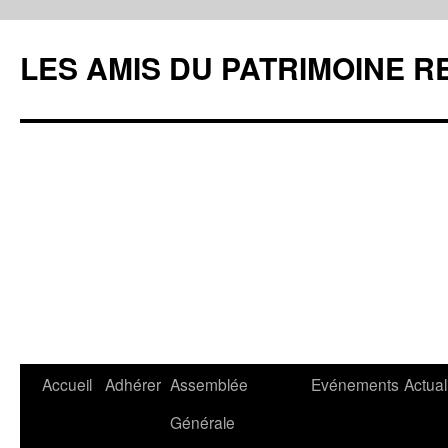
LES AMIS DU PATRIMOINE R
Aller
Accueil
Adhérer
Assemblée
Evénements
Actual
au
Générale