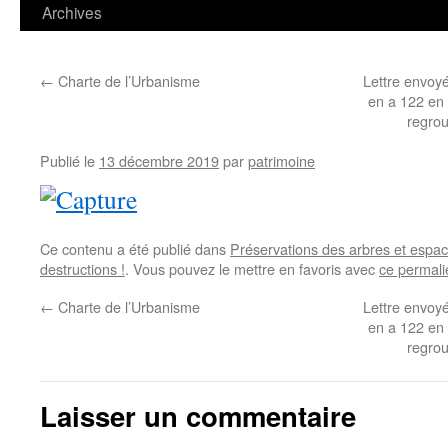
contenu
Archives
←
Charte de l’Urbanisme
Lettre envoyé
en a 122 en t
regrou
Publié le
13 décembre 2019
par
patrimoine
Ce contenu a été publié dans
Préservations des arbres et espac
destructions !
. Vous pouvez le mettre en favoris avec
ce permali
←
Charte de l’Urbanisme
Lettre envoyé
en a 122 en t
regrou
Laisser un commentaire