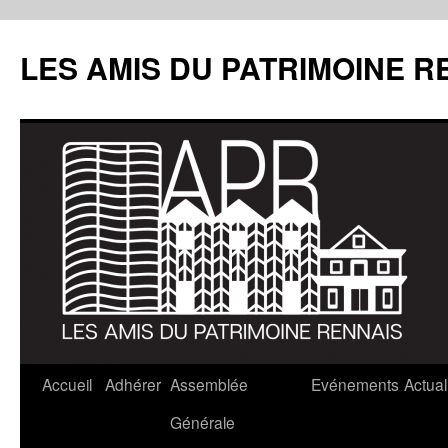
LES AMIS DU PATRIMOINE R
Aller
Accueil
Adhérer
Assemblée
Evénements
Actual
au
Générale