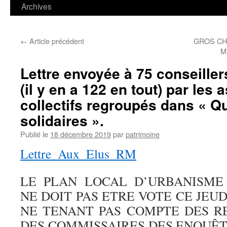
contenu
Archives
←
Article précédent
GROS CH
M
Lettre envoyée à 75 conseiller
(il y en a 122 en tout) par les 
collectifs regroupés dans « Qu
solidaires ».
Publié le
18 décembre 2019
par
patrimoine
Lettre_Aux_Elus_RM
LE PLAN LOCAL D’URBANISM
NE DOIT PAS ETRE VOTE CE JEU
NE TENANT PAS COMPTE DES 
DES COMMISSAIRES DES ENQUÊT