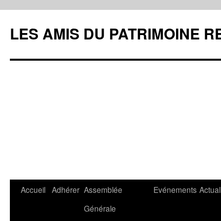
LES AMIS DU PATRIMOINE R
Aller
Accueil
Adhérer
Assemblée
Evénements
Actual
au
Générale