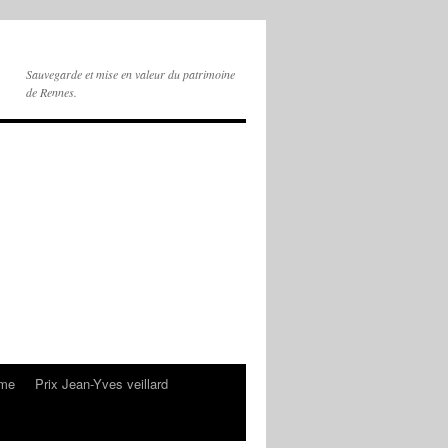
Sauvegarde et mise en valeur du patrimoine
de Rennes.
sme
Prix Jean-Yves veillard