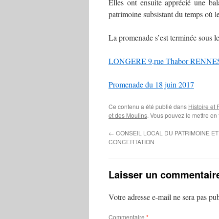
Elles ont ensuite apprécié une bal
patrimoine subsistant du temps où le 
La promenade s’est terminée sous l
LONGERE 9,rue Thabor RENNES
Promenade du 18 juin 2017
Ce contenu a été publié dans
Histoire et
et des Moulins
. Vous pouvez le mettre en
←
CONSEIL LOCAL DU PATRIMOINE E
CONCERTATION
Laisser un commentair
Votre adresse e-mail ne sera pas pub
Commentaire
*