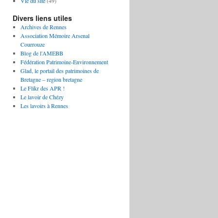
Vie du site
(49)
Divers liens utiles
Archives de Rennes
Association Mémoire Arsenal
Courrouze
Blog de l'AMEBB
Fédération Patrimoine-Environnement
Glad, le portail des patrimoines de
Bretagne – region bretagne
Le Flikr des APR !
Le lavoir de Chézy
Les lavoirs à Rennes