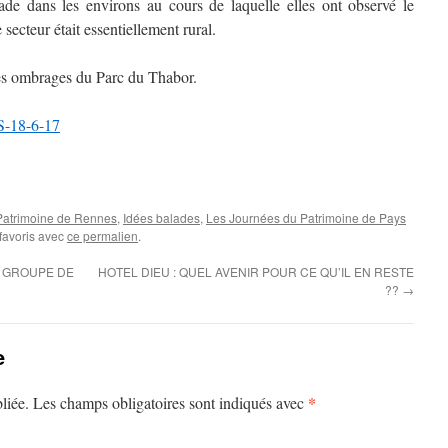
ade dans les environs au cours de laquelle elles ont observé le
secteur était essentiellement rural.
es ombrages du Parc du Thabor.
-18-6-17
 Patrimoine de Rennes
,
Idées balades
,
Les Journées du Patrimoine de Pays
 favoris avec
ce permalien
.
T GROUPE DE
HOTEL DIEU : QUEL AVENIR POUR CE QU’IL EN RESTE
??
→
e
*
liée.
Les champs obligatoires sont indiqués avec