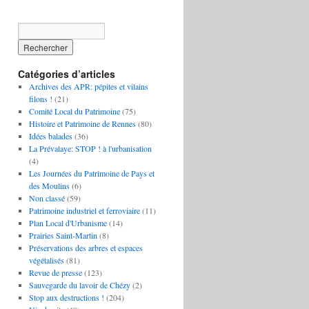
Catégories d’articles
Archives des APR: pépites et vilains
filons !
(21)
Comité Local du Patrimoine
(75)
Histoire et Patrimoine de Rennes
(80)
Idées balades
(36)
La Prévalaye: STOP ! à l'urbanisation
(4)
Les Journées du Patrimoine de Pays et
des Moulins
(6)
Non classé
(59)
Patrimoine industriel et ferroviaire
(11)
Plan Local d'Urbanisme
(14)
Prairies Saint-Martin
(8)
Préservations des arbres et espaces
végétalisés
(81)
Revue de presse
(123)
Sauvegarde du lavoir de Chézy
(2)
Stop aux destructions !
(204)