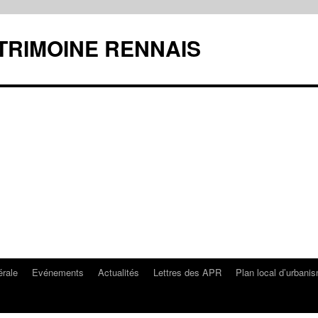
ATRIMOINE RENNAIS
rale
Evénements
Actualités
Lettres des APR
Plan local d’urbani