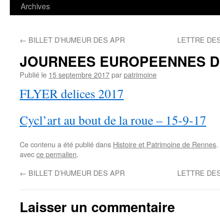
contenu
Archives
←
BILLET D’HUMEUR DES APR
LETTRE DE
JOURNEES EUROPEENNES D
Publié le
15 septembre 2017
par
patrimoine
FLYER delices 2017
Cycl’art au bout de la roue – 15-9-17
Ce contenu a été publié dans
Histoire et Patrimoine de Rennes
.
avec
ce permalien
.
←
BILLET D’HUMEUR DES APR
LETTRE DE
Laisser un commentaire