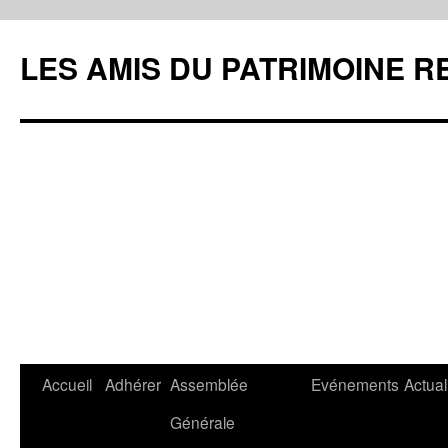
LES AMIS DU PATRIMOINE R
Aller
Accueil
Adhérer
Assemblée
Evénements
Actual
au
Générale