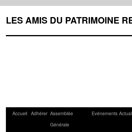
LES AMIS DU PATRIMOINE R
Aller
Accueil
Adhérer
Assemblée
Evénements
Actual
au
Générale