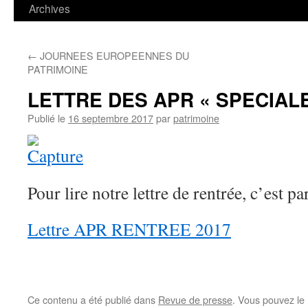
contenu
Archives
←
JOURNEES EUROPEENNES DU
PATRIMOINE
LETTRE DES APR « SPECIAL
Publié le
16 septembre 2017
par
patrimoine
Pour lire notre lettre de rentrée, c’est par
Lettre APR RENTREE 2017
Ce contenu a été publié dans
Revue de presse
. Vous pouvez le