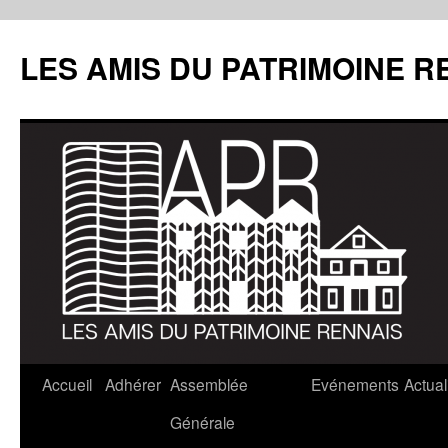
LES AMIS DU PATRIMOINE R
Aller
Accueil
Adhérer
Assemblée
Evénements
Actual
au
Générale