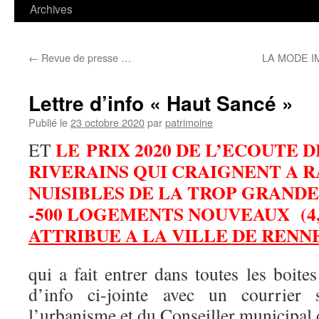
contenu
Archives
←
Revue de presse …
LA MODE IM
Lettre d’info « Haut Sancé »
Publié le
23 octobre 2020
par
patrimoine
LE PRIX 2020 DE L’ECOUTE 
ET
RIVERAINS QUI CRAIGNENT A R
NUISIBLES DE LA TROP GRANDE
-500 LOGEMENTS NOUVEAUX (4,8
ATTRIBUE A LA VILLE DE RENN
qui a fait entrer dans toutes les boites
d’info ci-jointe avec un courrier 
l’urbanisme et du Conseiller municipal d