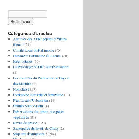
Catégories d’articles
Archives des APR: pépites et vilains
filons !
(21)
Comité Local du Patrimoine
(75)
Histoire et Patrimoine de Rennes
(80)
Idées balades
(36)
La Prévalaye: STOP ! à l'urbanisation
(4)
Les Journées du Patrimoine de Pays et
des Moulins
(6)
Non classé
(59)
Patrimoine industriel et ferroviaire
(11)
Plan Local d'Urbanisme
(14)
Prairies Saint-Martin
(8)
Préservations des arbres et espaces
végétalisés
(81)
Revue de presse
(123)
Sauvegarde du lavoir de Chézy
(2)
Stop aux destructions !
(204)