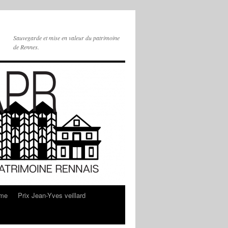
Sauvegarde et mise en valeur du patrimoine
de Rennes.
sme
Prix Jean-Yves veillard