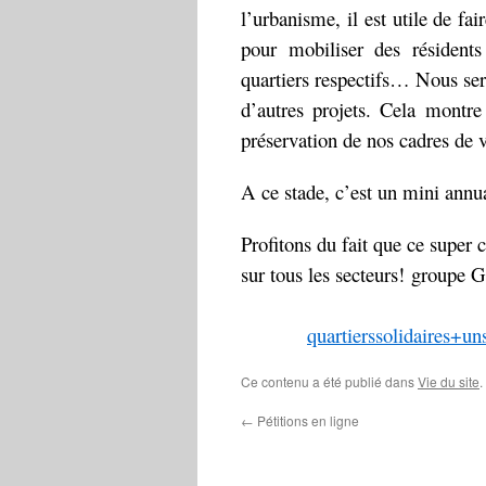
l’urbanisme, il est utile de fa
pour mobiliser des résident
quartiers respectifs… Nous s
d’autres projets. Cela montre 
préservation de nos cadres de v
A ce stade, c’est un mini annua
Profitons du fait que ce super co
sur tous les secteurs! g
quartierssolidaires+
Ce contenu a été publié dans
Vie du site
.
←
Pétitions en ligne