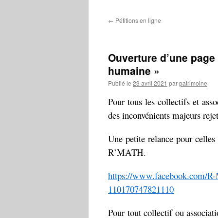
contenu
←
Pétitions en ligne
Ouverture d’une page 
humaine »
Publié le
23 avril 2021
par
patrimoine
Pour tous les collectifs et ass
des inconvénients majeurs rejeté
Une petite relance pour celles
R’MATH.
https://www.facebook.com/
110170747821110
Pour tout collectif ou associat