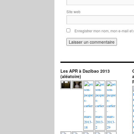
Site web
Enregistrer mon nom, mon e-mail et
Les APR à Dazibao 2013
(aléatoire)