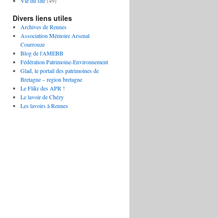
Vie du site
(49)
Divers liens utiles
Archives de Rennes
Association Mémoire Arsenal
Courrouze
Blog de l'AMEBB
Fédération Patrimoine-Environnement
Glad, le portail des patrimoines de
Bretagne – region bretagne
Le Flikr des APR !
Le lavoir de Chézy
Les lavoirs à Rennes