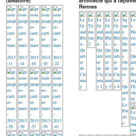
(aléatoire)
architecte qui a façonn
Rennes