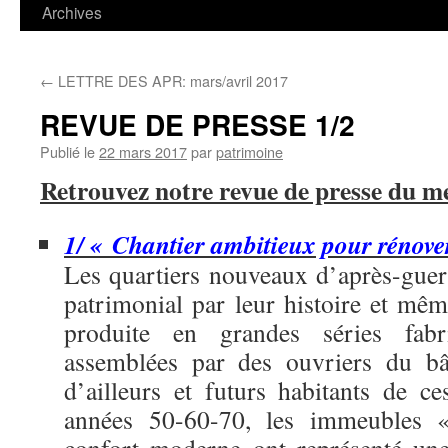
contenu
Archives
←
LETTRE DES APR: mars/avril 2017
REVUE DE PRESSE 1/2
Publié le
22 mars 2017
par
patrimoine
Retrouvez notre revue de presse du m
1/ « Chantier ambitieux pour rénove
Les quartiers nouveaux d’après-guerr
patrimonial par leur histoire et mêm
produite en grandes séries fabr
assemblées par des ouvriers du bâ
d’ailleurs et futurs habitants de c
années 50-60-70, les immeubles