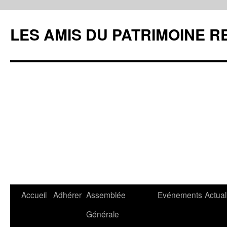
LES AMIS DU PATRIMOINE R
Aller
Accueil
Adhérer
Assemblée
Evénements
Actual
au
Générale