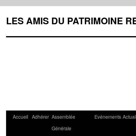
LES AMIS DU PATRIMOINE R
Aller
Accueil
Adhérer
Assemblée
Evénements
Actual
au
Générale