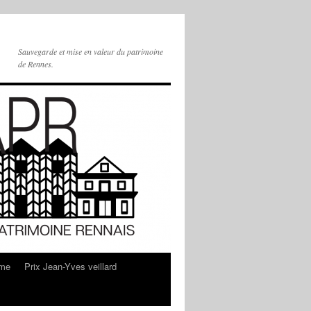
Sauvegarde et mise en valeur du patrimoine
de Rennes.
sme
Prix Jean-Yves veillard