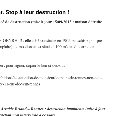
t. Stop à leur destruction !
é de destruction (mise à jour 15/09/2015 : maison détruite
NRE !!! : elle a été construite en 1905, en schiste pourpre
emplaire) et moellon et est située à 100 mètres du carrefour
o
n ; pour signer, copier le lien ci-dessous
tions/a-l-attention-de-monsieur-le-maire-de-rennes-non-a-la-
uee-11-rue-de-vern-rennes
ai Aristide Briand – Rennes : destruction imminente (mise à jour
ruction non intervenue à ce jour)