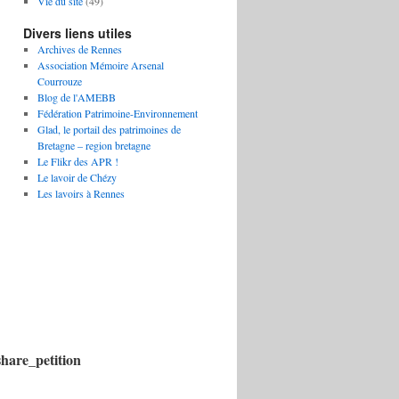
Vie du site
(49)
Divers liens utiles
Archives de Rennes
Association Mémoire Arsenal
Courrouze
Blog de l'AMEBB
Fédération Patrimoine-Environnement
Glad, le portail des patrimoines de
Bretagne – region bretagne
Le Flikr des APR !
Le lavoir de Chézy
Les lavoirs à Rennes
are_petition