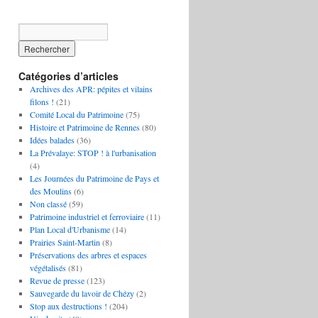
Catégories d’articles
Archives des APR: pépites et vilains
filons !
(21)
Comité Local du Patrimoine
(75)
Histoire et Patrimoine de Rennes
(80)
Idées balades
(36)
La Prévalaye: STOP ! à l'urbanisation
(4)
Les Journées du Patrimoine de Pays et
des Moulins
(6)
Non classé
(59)
Patrimoine industriel et ferroviaire
(11)
Plan Local d'Urbanisme
(14)
Prairies Saint-Martin
(8)
Préservations des arbres et espaces
végétalisés
(81)
Revue de presse
(123)
Sauvegarde du lavoir de Chézy
(2)
Stop aux destructions !
(204)