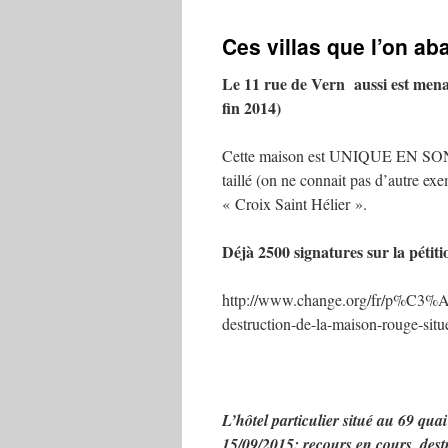
contenu
Ces villas que l’on aba
Le 11 rue de Vern aussi est menac
fin 2014)
Cette maison est UNIQUE EN SON GE
taillé (on ne connait pas d’autre ex
« Croix Saint Hélier ».
Déjà 2500 signatures sur la pétiti
http://www.change.org/fr/p%C3%A9ti
destruction-de-la-maison-rouge-sit
L’hôtel particulier situé au 69 qu
15/09/2015: recours en cours, dest