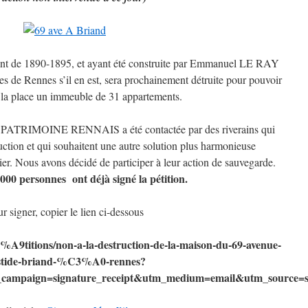
atant de 1890-1895, et ayant été construite par Emmanuel LE RAY
s de Rennes s’il en est, sera prochainement détruite pour pouvoir
à la place un immeuble de 31 appartements.
 PATRIMOINE RENNAIS a été contactée par des riverains qui
ruction et qui souhaitent une autre solution plus harmonieuse
ier. Nous avons décidé de participer à leur action de sauvegarde.
0 personnes ont déjà signé la pétition.
r signer, copier le lien ci-dessous
A9titions/non-a-la-destruction-de-la-maison-du-69-avenue-
stide-briand-%C3%A0-rennes?
paign=signature_receipt&utm_medium=email&utm_source=sh