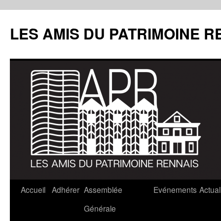
LES AMIS DU PATRIMOINE R
Aller
Accueil
Adhérer
Assemblée
Evénements
Actual
au
Générale