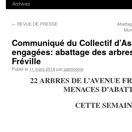
contenu
Archives
←
REVUE DE PRESSE
Abattag
Muni
Communiqué du Collectif d’As
engagées: abattage des arbre
Fréville
Publié le
11 mars 2019
par
patrimoine
22 ARBRES DE L’AVENUE F
MENACES D’ABAT
CETTE SEMAI