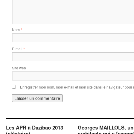
Nom
*
E-mail
*
Site web
Enregistrer mon nom, mon e-mail et mon site dans le navigateur pou
Les APR à Dazibao 2013
Georges MAILLOLS, un
(aléatoire)
architecte qui a façonn