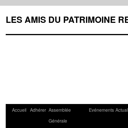
LES AMIS DU PATRIMOINE R
Aller
Accueil
Adhérer
Assemblée
Evénements
Actual
au
Générale