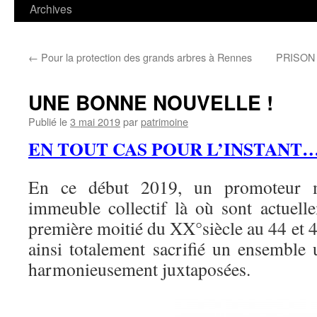
contenu
Archives
←
Pour la protection des grands arbres à Rennes
PRISON 
UNE BONNE NOUVELLE !
Publié le
3 mai 2019
par
patrimoine
EN TOUT CAS POUR L’INSTANT
En ce début 2019, un promoteur me
immeuble collectif là où sont actuel
première moitié du XX°siècle au 44 et 46
ainsi totalement sacrifié un ensemble 
harmonieusement juxtaposées.