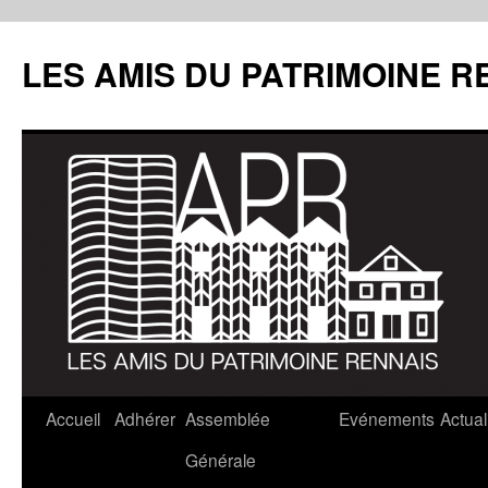
LES AMIS DU PATRIMOINE R
Aller
Accueil
Adhérer
Assemblée
Evénements
Actual
au
Générale